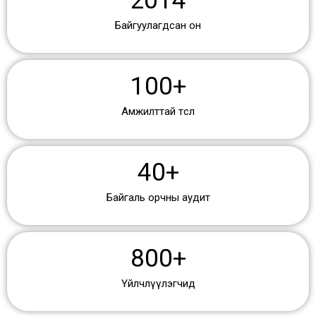
2014
Байгуулагдсан он
100
+
Амжилттай төсөл
40
+
Байгаль орчны аудит
800
+
Үйлчлүүлэгчид