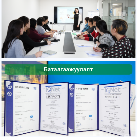
Баталгаажуулалт