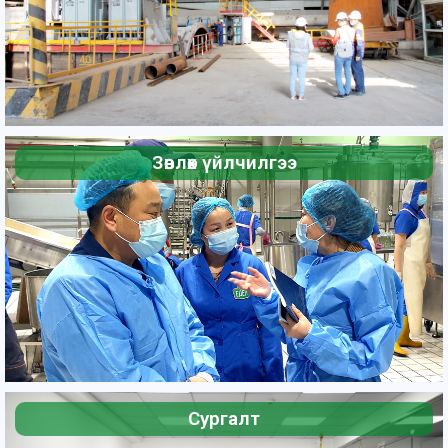
Зөвлөх үйлчилгээ
Сургалт