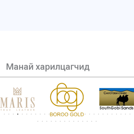
Манай харилцагчид