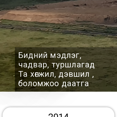
Бидний мэдлэг,
чадвар, туршлагад
Та хөгжил, дэвшил ,
боломжоо даатга