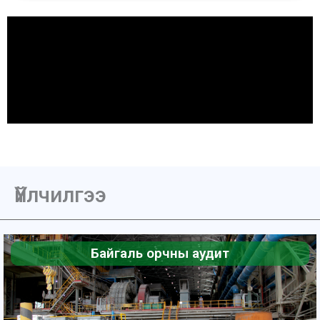
Үйлчилгээ
Байгаль орчны аудит